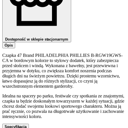
Dostępność w sklepie stacjonarnym
Opis
Czapka 47 Brand PHILADELPHIA PHILLIES B-RGW19GWS-
CA w bordowym kolorze to stylowy dodatek, który zabezpiecza
przed słońcem i windą. Wykonana z bawełny, jest przewiewna i
przyjemna w dotyku, co zwiększa komfort noszenia podczas
długich dni na świeżym powietrzu. Dzięki prostemu wzornictwu,
łatwo dopasujesz ją do różnych stylizacji, co czyni ją
wszechstronnym elementem garderoby.
Idealna na spacery po parku, festiwale czy spotkania ze znajomymi,
czapka ta będzie doskonałym towarzyszem w każdej sytuacji, gdzie
chcesz dodać swojemu lookowi sportowego charakteru. Można ją
prać ręcznie, co pozwala na długotrwałe użytkowanie i zachowanie
intensywności koloru.
Specyfikacja