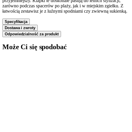
przyjemniejszy. Klapki te doskonale pasują do letnich stylizacji,
zarówno podczas spacerów po plaży, jak i w miejskim zgiełku. Z
łatwością zestawisz je z luźnymi spodniami czy zwiewną sukienką.
Specyfikacja
Dostawa i zwroty
Odpowiedzialność za produkt
Może Ci się spodobać