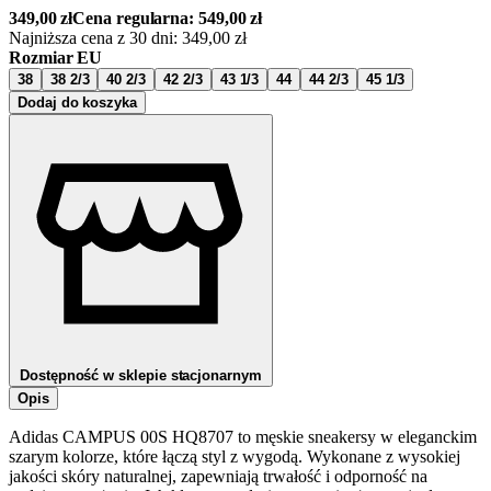
349,00
zł
Cena regularna:
549,00
zł
Najniższa cena z 30 dni:
349,00
zł
Rozmiar EU
38
38 2/3
40 2/3
42 2/3
43 1/3
44
44 2/3
45 1/3
Dodaj do koszyka
Dostępność w sklepie stacjonarnym
Opis
Adidas CAMPUS 00S HQ8707 to męskie sneakersy w eleganckim
szarym kolorze, które łączą styl z wygodą. Wykonane z wysokiej
jakości skóry naturalnej, zapewniają trwałość i odporność na