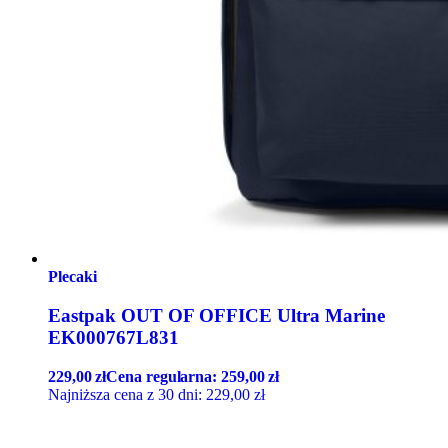
Plecaki
Eastpak OUT OF OFFICE Ultra Marine
EK000767L831
229,00
zł
Cena regularna:
259,00
zł
Najniższa cena z 30 dni:
229,00
zł