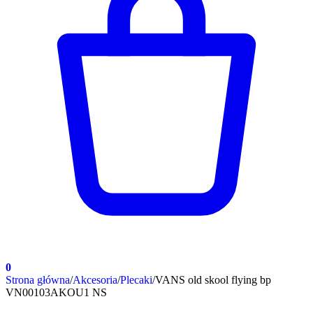
0
Strona główna
/
Akcesoria
/
Plecaki
/
VANS old skool flying bp
VN00103AKOU1 NS