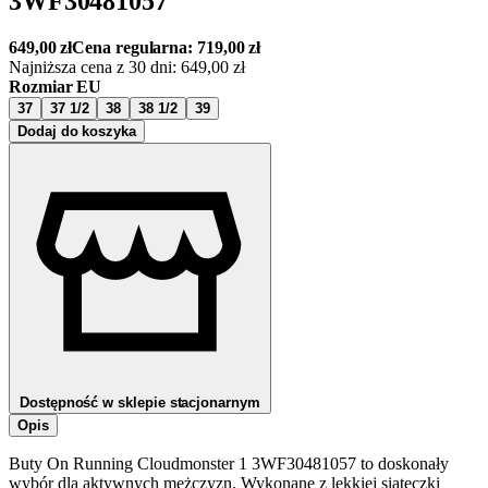
3WF30481057
649,00
zł
Cena regularna:
719,00
zł
Najniższa cena z 30 dni:
649,00
zł
Rozmiar EU
37
37 1/2
38
38 1/2
39
Dodaj do koszyka
Dostępność w sklepie stacjonarnym
Opis
Buty On Running Cloudmonster 1 3WF30481057 to doskonały
wybór dla aktywnych mężczyzn. Wykonane z lekkiej siateczki