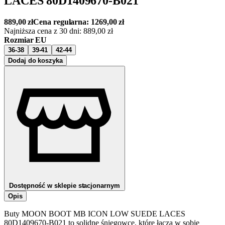
LACES 80D1409670-B021
889,00
zł
Cena regularna:
1269,00
zł
Najniższa cena z 30 dni:
889,00
zł
Rozmiar EU
36-38
39-41
42-44
Dodaj do koszyka
Dostępność w sklepie stacjonarnym
Opis
Buty MOON BOOT MB ICON LOW SUEDE LACES
80D1409670-B021 to solidne śniegowce, które łączą w sobie