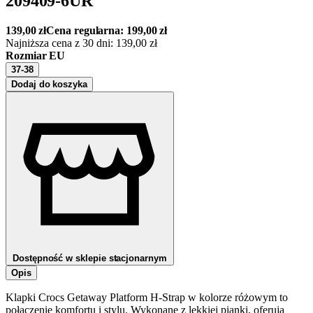
209409-6UR
139,00
zł
Cena regularna:
199,00
zł
Najniższa cena z 30 dni:
139,00
zł
Rozmiar EU
37-38
Dodaj do koszyka
Dostępność w sklepie stacjonarnym
Opis
Klapki Crocs Getaway Platform H-Strap w kolorze różowym to
połączenie komfortu i stylu. Wykonane z lekkiej pianki, oferują