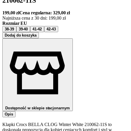
210062-11S
199,00
zł
Cena regularna:
329,00
zł
Najniższa cena z 30 dni:
199,00
zł
Rozmiar EU
38-39
39-40
41-42
42-43
Dodaj do koszyka
Dostępność w sklepie stacjonarnym
Opis
Klapki Crocs BELLA CLOG Winter White 210062-11S to
doskonała propozycja dla kobiet ceniących komfort i styl w