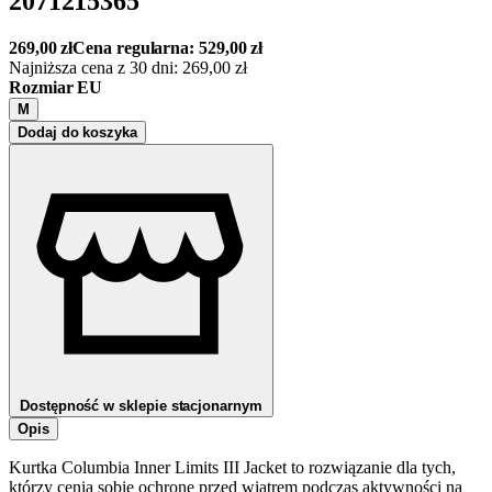
2071215365
269,00
zł
Cena regularna:
529,00
zł
Najniższa cena z 30 dni:
269,00
zł
Rozmiar EU
M
Dodaj do koszyka
Dostępność w sklepie stacjonarnym
Opis
Kurtka Columbia Inner Limits III Jacket to rozwiązanie dla tych,
którzy cenią sobie ochronę przed wiatrem podczas aktywności na