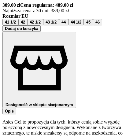
389,00
zł
Cena regularna:
489,00
zł
Najniższa cena z 30 dni:
389,00
zł
Rozmiar EU
41 1/2
42
42 1/2
43 1/2
44
44 1/2
45
46
Dodaj do koszyka
Dostępność w sklepie stacjonarnym
Opis
Asics Gel to propozycja dla tych, którzy cenią sobie wygodę
połączoną z nowoczesnym designem. Wykonane z tworzywa
sztucznego, te niskie sneakersy są odporne na uszkodzenia, co