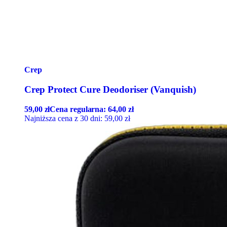
Crep
Crep Protect Cure Deodoriser (Vanquish)
59,00
zł
Cena regularna:
64,00
zł
Najniższa cena z 30 dni:
59,00
zł