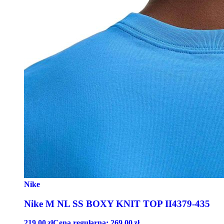
Nike
Nike M NL SS BOXY KNIT TOP II4379-435
219,00
zł
Cena regularna:
269,00
zł